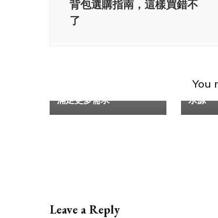
背包選購指南，這樣買錯不
了
家居
家居
家中飲
You m
正負零空氣淨化器高效能
香港濾
滿足更多需求
水源
Leave a Reply