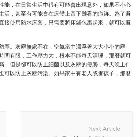
好
性能，在日常生活中很有可能會出現意外，如果不小心
處？
生活，甚至有可能會在床體上留下難看的痕跡。為了避
直接使用防水床套，只需要將床鋪包裹起來，就可以避
防塵。灰塵無處不在，空氣當中漂浮著大大小小的塵
時間有限，工作壓力大，根本不能每天清理，那麼就可
高，但是卻可以防止細菌以及灰塵的侵襲，每天晚上什
也可以防止灰塵污染。如果家中有老人或者孩子，那麼
Next Article