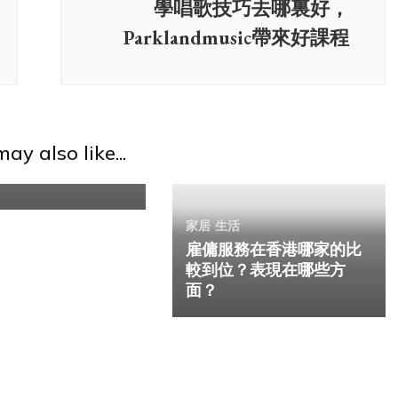
學唱歌技巧去哪裏好，
Parklandmusic帶來好課程
水難題如何解決，
ay also like...
水器為您帶來清新
家居
生活
雇傭服務在香港哪家的比
較到位？表現在哪些方
面？