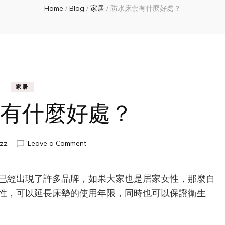
Home
/
Blog
/
家居
/
防水床套有什麼好處？
家居
有什麼好處？
on
zz
Leave a Comment
防
水
床
已經出現了許多品牌，如果大家也是居家女性，那麼自
套
性，可以延長床墊的使用年限，同時也可以保證衛生
有
什
麼