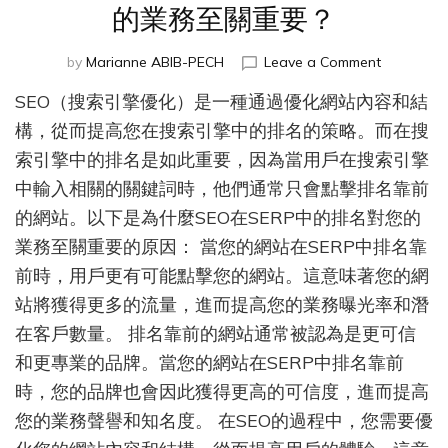
的業務至關重要？
on
by
Marianne ABIB-PECH
Leave a Comment
為
SEO（搜索引擎優化）是一種通過優化網站內容和結
什
麼
構，從而提高您在搜索引擎中的排名的策略。而在搜
SEO
索引擎中的排名是如此重要，因為當用戶在搜索引擎
在
中輸入相關的關鍵詞時，他們通常只會點擊排名靠前
SERP
中
的網站。以下是為什麼SEO在SERP中的排名對您的
的
業務至關重要的原因： 當您的網站在SERP中排名靠
排
名
前時，用戶更有可能點擊您的網站。這意味著您的網
對
站將獲得更多的流量，進而提高您的業務曝光率和潛
您
在客戶數量。 排名靠前的網站通常被認為是更可信
的
業
和更專業的品牌。當您的網站在SERP中排名靠前
務
時，您的品牌也會因此獲得更高的可信度，進而提高
至
您的業務聲譽和知名度。 在SEO的過程中，您需要優
關
重