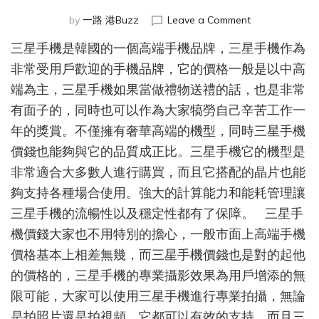
on
by
一路 港Buzz
Leave a Comment
三
三星手機是韓國的一個高端手機品牌，三星手機作為
星
手
非常受用戶歡迎的手機品牌，它的價格一般是以中高
機
端為主，三星手機如果當做禮物送禮的話，也是非常
價
有面子的，同時也可以作為大家犒勞自己辛苦工作一
錢
和
年的獎賞。不僅擁有奢華高端的機型，同時三星手機
實
價錢也能夠與它的品質成正比。三星手機它的機型是
用
性
非常適合大多數人進行購買，而且它搭配的晶片也能
分
夠支持各種場合使用。強大的計算能力和能耗管理讓
析
三星手機的流暢性以及穩定性都有了保障。 三星手
機價錢大家也不用特別的擔心，一般市面上高端手機
價格基本上相差無幾，而三星手機價錢也是對的起他
的價格的，三星手機的專業攝影效果為用戶增添的無
限可能，大家可以使用三星手機進行專業拍攝，無論
是拍照片還是拍視頻，它都可以有效的支持。而且三