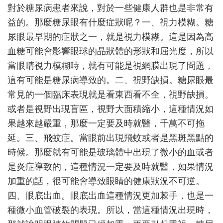
很
對於糖尿病患者來說，對於一些健康人群也是非常有
常
益的。那麼糖尿眼有什麼症狀呢？一、視力模糊。糖
見，
這
尿眼最早期的症狀之一，就是視力模糊。這是因為高
些
血糖可能會影響眼球的晶狀體的形狀和屈光度，所以
問
當眼睛視力模糊時，就有可能是視網膜出現了問題，
題
出
這有可能是糖尿病導致的。二、視野缺損。糖尿眼最
現
常見的一個臨床表現就是看東西看不全，視野缺損。
時
或者是視野出現盲區，視野大面積縮小，這種情況如
要
警
果越來越嚴重，那麼一定要及時就醫，千萬不可拖
惕
延。三、飛蚊症。當眼前出現飛蚊或者是黑斑黑點的
時候。那麼就有可能是玻璃體中出現了微小的血或者
是炎症導致的，這種情況一定要及時就醫，如果情況
加重的話，很可能會導致眼睛的健康狀況不可逆。
四、眼底出血。眼底出血這種情況更加棘手，也是一
種微小血管破裂的表現。所以，當這種情況出現時，