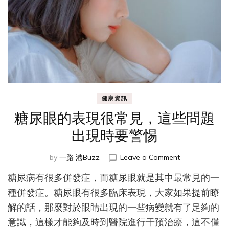
健康資訊
糖尿眼的表現很常見，這些問題
出現時要警惕
on
by
一路 港Buzz
Leave a Comment
糖
糖尿病有很多併發症，而糖尿眼就是其中最常見的一
尿
眼
種併發症。糖尿眼有很多臨床表現，大家如果提前瞭
的
解的話，那麼對於眼睛出現的一些病變就有了足夠的
表
意識，這樣才能夠及時到醫院進行干預治療，這不僅
現