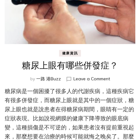
健康資訊
糖尿上眼有哪些併發症？
on
by
一路 港Buzz
Leave a Comment
糖
糖尿病是一個困擾了很多人的代謝疾病，這種疾病它
尿
上
有很多併發症，而糖尿上眼就是其中的一個症狀，糖
眼
尿上眼也就是說患者在得糖尿病期間，眼睛有一定的
有
症狀表現。比如說視網膜的健康下降導致的眼底病
哪
些
變，這種損傷是不可逆的，如果患者沒有提前重視起
併
來，那麼想要在治療的時候可能就悔之晚矣了。那麼
發