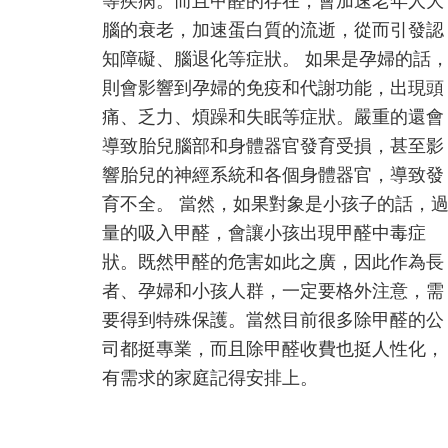
等疾病。而且甲醛的存在，會加速老年人大
外
腦的衰老，加速蛋白質的流逝，從而引發認
注
知障礙、腦退化等症狀。 如果是孕婦的話
意
則會影響到孕婦的免疫和代謝功能，出現頭
痛、乏力、煩躁和失眠等症狀。嚴重的還會
導致胎兒腦部和身體器官發育受損，甚至影
響胎兒的神經系統和各個身體器官，導致發
育不全。 當然，如果對象是小孩子的話，
量的吸入甲醛，會讓小孩出現甲醛中毒症
狀。既然甲醛的危害如此之廣，因此作為長
者、孕婦和小孩人群，一定要格外注意，需
要得到特殊保護。當然目前很多除甲醛的公
司都挺專業，而且除甲醛收費也挺人性化，
有需求的家庭記得安排上。