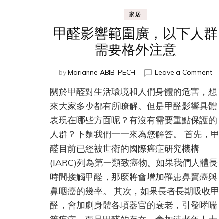
家居
甲醛影響範圍廣，以下人群
需要格外注意
o
by
Marianne ABIB-PECH
Leave a Comment
甲
關於甲醛對生活環境和人們身體的危害，想
醛
影
來大家多少都有所瞭解。但是甲醛影響具體
響
表現在哪些方面呢？有沒有需要重點保護的
範
人群？下麵我們一一來為您解答。 首先，
圍
廣
醛目前已經被世衛的國際癌症研究機構
以
(IARC)列為第一類致癌物。如果我們人體長
下
人
時間接觸甲醛，那麼將會增加罹患鼻竇癌與
群
鼻咽癌的幾率。 其次，如果長者長期吸收
需
醛，會加劇身體各項器官的衰老，引發哮喘
要
格