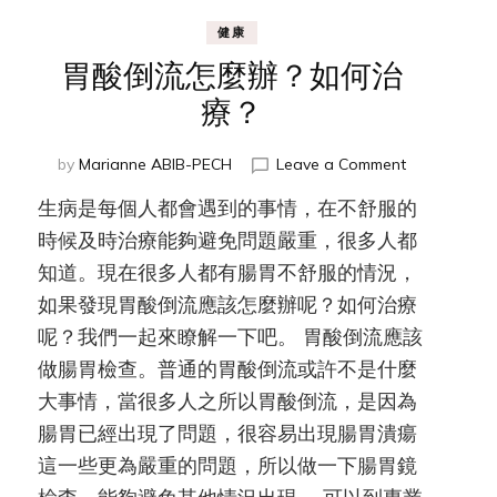
健康
胃酸倒流怎麼辦？如何治
療？
n
on
by
Marianne ABIB-PECH
Leave a Comment
胃
生病是每個人都會遇到的事情，在不舒服的
酸
倒
時候及時治療能夠避免問題嚴重，很多人都
流
知道。現在很多人都有腸胃不舒服的情況，
怎
甲
如果發現胃酸倒流應該怎麼辦呢？如何治療
麼
，
辦？
呢？我們一起來瞭解一下吧。 胃酸倒流應該
如
做腸胃檢查。普通的胃酸倒流或許不是什麼
何
治
大事情，當很多人之所以胃酸倒流，是因為
療？
甲
腸胃已經出現了問題，很容易出現腸胃潰瘍
這一些更為嚴重的問題，所以做一下腸胃鏡