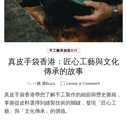
面
紗
手工藝與創意DIY
真皮手袋香港：匠心工藝與文化
傳承的故事
on
by
一路 港Buzz
Leave a Comment
真
真皮手袋香港帶您了解手工製作的細節與歷史脈絡，
皮
手
掌握從皮料選擇到縫製技術的關鍵，發現「匠心工
袋
藝」與「文化傳承」的價值。
香
港：
匠