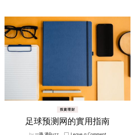
球
迷
必
讀
的
幽
默
熱
情
指
南
投資理財
足球预测网的實用指南
on
by
一路 港Buzz
Leave a Comment