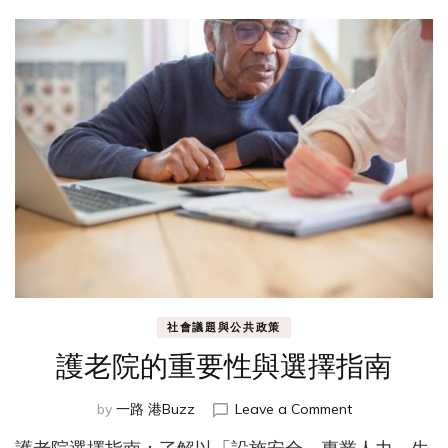
心
工
藝
與
文
化
傳
承
的
故
事
社會議題與公共政策
護老院的重要性與選擇指南
on
by
一路 港Buzz
Leave a Comment
護