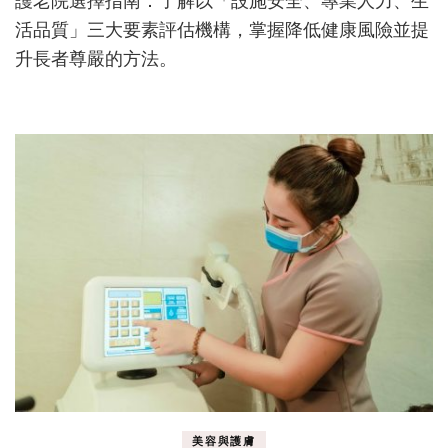
護老院選擇指南：了解以「設施安全、專業人力、生
老
院
活品質」三大要素評估機構，掌握降低健康風險並提
的
升長者尊嚴的方法。
重
要
性
與
選
擇
指
南
美容與護膚