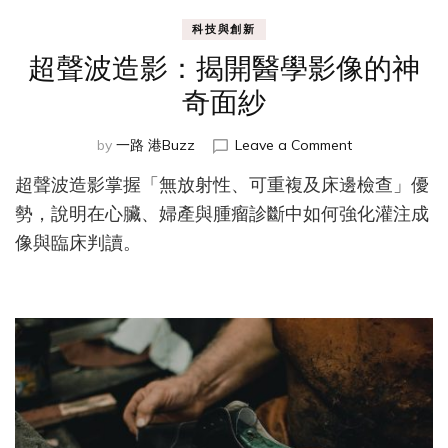
科技與創新
超聲波造影：揭開醫學影像的神
奇面紗
on
by
一路 港Buzz
Leave a Comment
超
超聲波造影掌握「無放射性、可重複及床邊檢查」優
聲
波
勢，說明在心臟、婦產與腫瘤診斷中如何強化灌注成
造
像與臨床判讀。
影：
揭
開
醫
學
影
像
的
神
奇