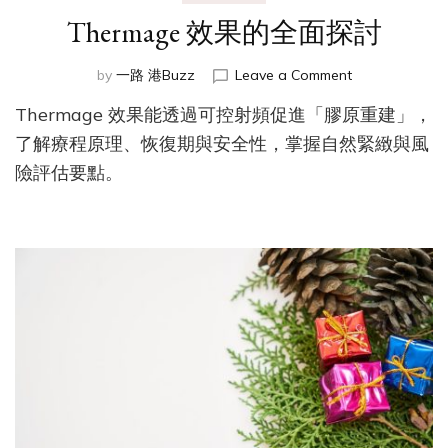
Thermage 效果的全面探討
on
by
一路 港Buzz
Leave a Comment
Thermage
Thermage 效果能透過可控射頻促進「膠原重建」，
效
果
了解療程原理、恢復期與安全性，掌握自然緊緻與風
的
險評估要點。
全
面
探
討