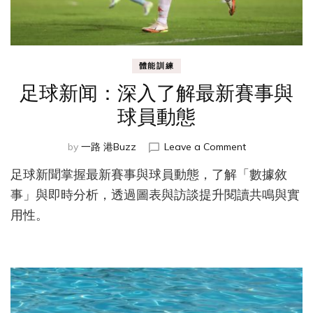
體能訓練
足球新闻：深入了解最新賽事與
球員動態
on
by
一路 港Buzz
Leave a Comment
足
足球新聞掌握最新賽事與球員動態，了解「數據敘
球
新
事」與即時分析，透過圖表與訪談提升閱讀共鳴與實
闻：
用性。
深
入
了
解
最
新
賽