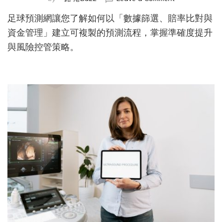
足
足球預測網讓您了解如何以「數據篩選、賠率比對與
球
预
資金管理」建立可複製的預測流程，掌握準確度提升
测
與風險控管策略。
网
的
實
用
指
南