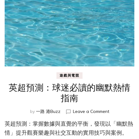
事
與
球
員
動
態
遊戲與電競
英超預測：球迷必讀的幽默熱情
指南
on
by
一路 港Buzz
Leave a Comment
英
英超預測：掌握數據與直覺的平衡，發現以「幽默熱
超
預
情」提升觀賽樂趣與社交互動的實用技巧與案例。
測：