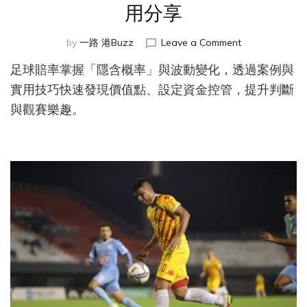
用分享
on
by
一路 港Buzz
Leave a Comment
足
足球賠率掌握「隱含概率」與波動變化，透過案例與
球
赔
實用技巧快速發現價值點、設定資金控管，提升判斷
率
與觀賽樂趣。
全
攻
略：
案
例
解
析
與
實
用
分
享