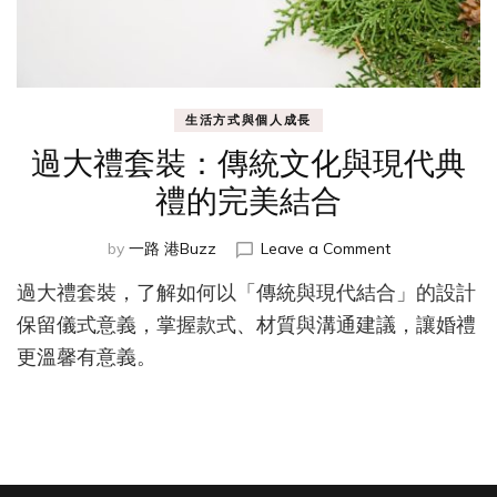
生活方式與個人成長
過大禮套裝：傳統文化與現代典
禮的完美結合
on
by
一路 港Buzz
Leave a Comment
過
過大禮套裝，了解如何以「傳統與現代結合」的設計
大
禮
保留儀式意義，掌握款式、材質與溝通建議，讓婚禮
套
更溫馨有意義。
裝：
傳
統
文
化
與