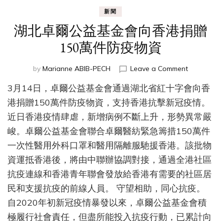
新聞
湖北卓爾公益基金會向香港捐贈
150萬件防疫物資
on
by
Marianne ABIB-PECH
Leave a Comment
湖
3月14日，卓爾公益基金會通過湖北省紅十字會向香
北
卓
港捐贈150萬件防疫物資，支持香港抗擊新冠疫情。
爾
近日香港疫情肆虐，新增病例不斷上升，形勢異常嚴
公
峻。卓爾公益基金會聯合卓爾醫紡緊急籌措150萬件
益
基
一次性醫用外科口罩和醫用隔離服馳援香港。該批物
金
資運抵香港後，將由中聯辦協調對接，通過全港社區
會
向
抗疫連線和香港青年聯會發放給香港有需要的社區居
香
民和支援抗疫的前線人員。 守望相助，同心抗疫。
港
自2020年初新冠疫情暴發以來，卓爾公益基金會積
捐
贈
極履行社會責任，但盡所能投入抗疫行動，已累計向