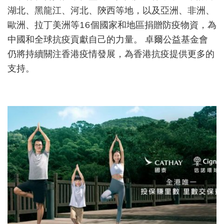
150
湖北、黑龍江、河北、陝西等地，以及亞洲、非洲、
萬
歐洲、拉丁美洲等16個國家和地區捐贈防疫物資，為
件
防
中國和全球抗疫貢獻自己的力量。 卓爾公益基金會
疫
仍將持續關注香港疫情發展，為香港抗疫提供更多的
物
資
支持。