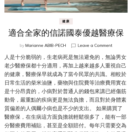
健康
適合全家的信諾國泰優越醫療保
on
by
Marianne ABIB-PECH
Leave a Comment
適
人是十分脆弱的，生老病死是無法避免的，無論男女
合
全
老少醫療保都十分適用，再加上越來越多人重視自己
家
的健康，醫療保早就成為了當今民眾的共識。相較於
的
日常生活的柴米油鹽，藥物與住院費等治療費用實在
信
諾
是十分昂貴的，小病對於普通人的錢包來講已經傷筋
國
動骨，嚴重點的疾病更是無法負擔，而且對於身體素
泰
優
質偏差的人偶爾小病也是不少的支出。 如果購買了
越
醫療保，在生病這方面負擔就輕鬆很多了，能有一部
醫
分醫療費用補貼，甚至是全額賠付。每年只需要交為
療
保