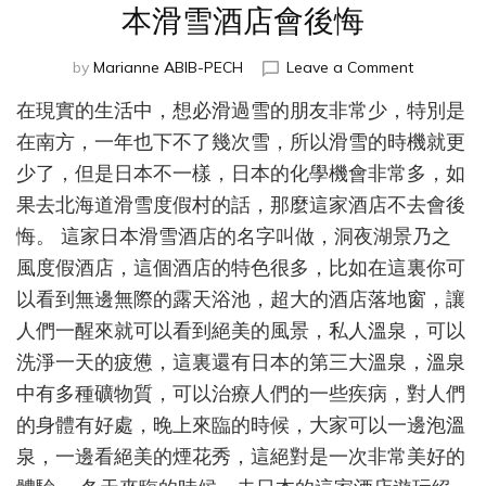
本滑雪酒店會後悔
on
by
Marianne ABIB-PECH
Leave a Comment
北
在現實的生活中，想必滑過雪的朋友非常少，特別是
海
道
在南方，一年也下不了幾次雪，所以滑雪的時機就更
滑
少了，但是日本不一樣，日本的化學機會非常多，如
雪
果去北海道滑雪度假村的話，那麼這家酒店不去會後
度
假
悔。 這家日本滑雪酒店的名字叫做，洞夜湖景乃之
村，
風度假酒店，這個酒店的特色很多，比如在這裏你可
不
去
以看到無邊無際的露天浴池，超大的酒店落地窗，讓
這
人們一醒來就可以看到絕美的風景，私人溫泉，可以
家
洗淨一天的疲憊，這裏還有日本的第三大溫泉，溫泉
日
本
中有多種礦物質，可以治療人們的一些疾病，對人們
滑
的身體有好處，晚上來臨的時候，大家可以一邊泡溫
雪
泉，一邊看絕美的煙花秀，這絕對是一次非常美好的
酒
店