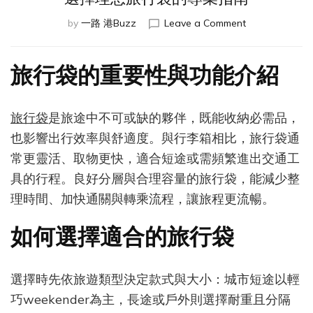
on
by
一路 港Buzz
Leave a Comment
選
擇
理
旅行袋的重要性與功能介紹
想
旅
行
旅行袋
是旅途中不可或缺的夥伴，既能收納必需品，
袋
也影響出行效率與舒適度。與行李箱相比，旅行袋通
的
專
常更靈活、取物更快，適合短途或需頻繁進出交通工
業
具的行程。良好分層與合理容量的旅行袋，能減少整
指
理時間、加快通關與轉乘流程，讓旅程更流暢。
南
如何選擇適合的旅行袋
選擇時先依旅遊類型決定款式與大小：城市短途以輕
巧weekender為主，長途或戶外則選擇耐重且分隔