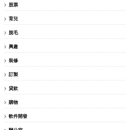
股票
育兒
脫毛
興趣
裝修
訂製
貸款
購物
軟件開發
辦公室