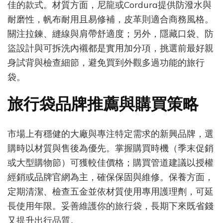
佳的款式。材質方面，尼龍或Cordura提供防潑水與
耐磨性，帆布耐用且易修補，皮革則適合商務風格。
關注拉鍊、縫線與肩帶舒適度；另外，隱藏口袋、防
盜設計與可拆洗內襯都是實用加分項，挑選前最好親
身試背與檢查細節，避免買到外觀多過功能的旅行
袋。
旅行袋品牌推薦與購買策略
市場上有穩健的大廠與專注特定需求的新興品牌，選
購時以材質與售後為優先。掌握購買時機（季末促銷
或大型購物節）可獲較佳價格；購買管道建議以授權
經銷或品牌官網為主，確保保固與維修。保養方面，
定期清潔、檢查五金並依材質使用專用護理劑，可延
長使用年限。妥善維護你的旅行袋，長期下來既省錢
又提升出行品質。