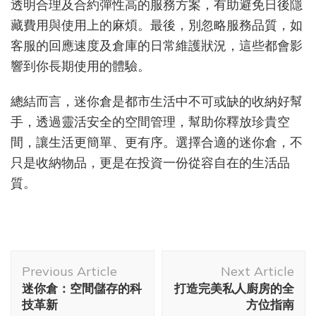
透明合理及合約彈性高的服務方案，有助避免日後隱
藏費用與使用上的麻煩。最後，別忽略服務品質，如
客服的回應速度及倉庫的日常維護狀況，這些都會影
響到你長期使用的體驗。
總結而言，迷你倉是都市生活中不可或缺的收納好幫
手，透過靈活安全的空間管理，幫助你釋放珍貴空
間，讓生活更簡單、更有序。選擇合適的迷你倉，不
只是收納物品，更是在投資一份從容自在的生活品
質。
Post
Previous Article
Next Article
Navigation
迷你倉：空間儲存的科
打造完美私人廚房的全
技革新
方位指南