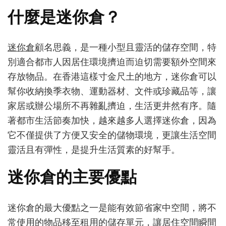
倉：
什麼是迷你倉？
讓
你
的
迷你倉
顧名思義，是一種小型且靈活的儲存空間，特
生
別適合都市人因居住環境擠迫而迫切需要額外空間來
活
更
存放物品。在香港這樣寸金尺土的地方，迷你倉可以
簡
幫你收納換季衣物、運動器材、文件或珍藏品等，讓
單
家居或辦公場所不再雜亂擠迫，生活更井然有序。隨
的
收
著都市生活節奏加快，越來越多人選擇迷你倉，因為
納
它不僅提供了方便又安全的儲物環境，更讓生活空間
好
幫
靈活且有彈性，是提升生活質素的好幫手。
手
迷你倉的主要優點
迷你倉的最大優點之一是能有效節省家中空間，將不
常使用的物品移至租用的儲存單元，讓居住空間瞬間