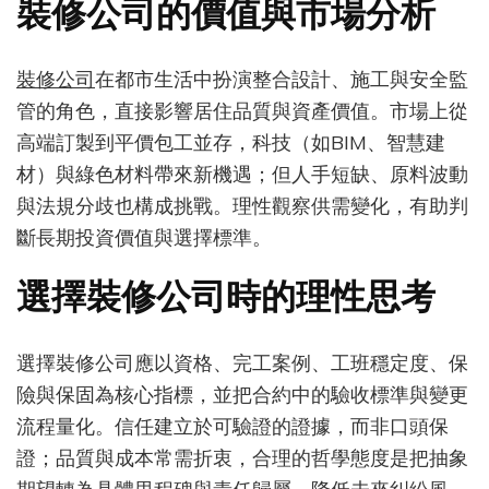
裝修公司的價值與市場分析
司：
理
性
裝修公司
在都市生活中扮演整合設計、施工與安全監
思
管的角色，直接影響居住品質與資產價值。市場上從
辨
與
高端訂製到平價包工並存，科技（如BIM、智慧建
行
材）與綠色材料帶來新機遇；但人手短缺、原料波動
動
與法規分歧也構成挑戰。理性觀察供需變化，有助判
指
南
斷長期投資價值與選擇標準。
選擇裝修公司時的理性思考
選擇裝修公司應以資格、完工案例、工班穩定度、保
險與保固為核心指標，並把合約中的驗收標準與變更
流程量化。信任建立於可驗證的證據，而非口頭保
證；品質與成本常需折衷，合理的哲學態度是把抽象