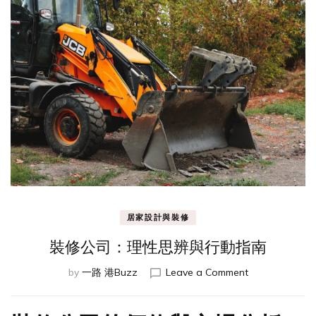
居家設計與裝修
裝修公司：理性思辨與行動指南
on
by
一路 港Buzz
Leave a Comment
裝
修
公