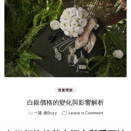
投資理財
白銀價格的變化與影響解析
on
by
一路 港Buzz
Leave a Comment
白
銀
價