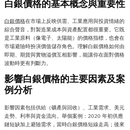
白銀價格的基本概念與重要性
格
的
變
白銀價格
在市場上反映供需、工業應用與投資情緒的
化
綜合聲音，對製造業成本與資產配置都很重要。它既
與
影
是工業原料（像電子、太陽能）的價格指標，也會在
響
市場避險時扮演價值儲存角色。理解白銀價格如何由
解
即期、期貨與實物溢價互相影響，能讓你在面對價格
析
波動時更有判斷力。
影響白銀價格的主要因素及案
例分析
影響因素包括供給（礦產與回收）、工業需求、美元
走勢、利率與資金流向。舉個案例：2020 年初供應
鏈短缺加上避險需求，當時白銀價格短線走高；後來