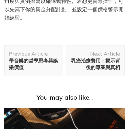
角度與實例撰寫以確保獨特性。若想更實際操作，可
以先寫下你的資金分配計劃，並設定一個價格警示開
始練習。
Post
Previous Article
Next Article
Navigation
學音樂的哲學思考與娛
乳癌治療費用：揭示背
樂價值
後的專業與真相
You may also like...