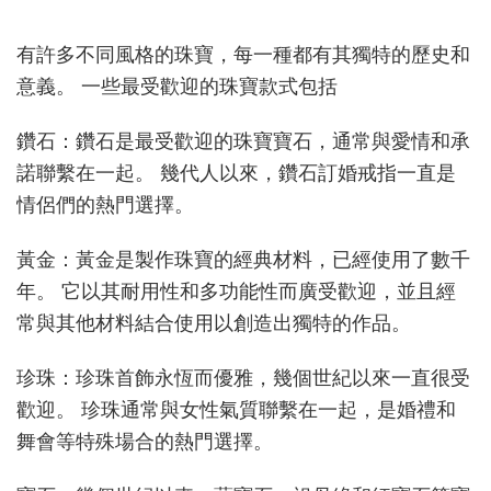
的
珠
有許多不同風格的珠寶，每一種都有其獨特的歷史和
寶
風
意義。 一些最受歡迎的珠寶款式包括
格
和
鑽石：鑽石是最受歡迎的珠寶寶石，通常與愛情和承
趨
諾聯繫在一起。 幾代人以來，鑽石訂婚戒指一直是
勢
情侶們的熱門選擇。
黃金：黃金是製作珠寶的經典材料，已經使用了數千
年。 它以其耐用性和多功能性而廣受歡迎，並且經
常與其他材料結合使用以創造出獨特的作品。
珍珠：珍珠首飾永恆而優雅，幾個世紀以來一直很受
歡迎。 珍珠通常與女性氣質聯繫在一起，是婚禮和
舞會等特殊場合的熱門選擇。