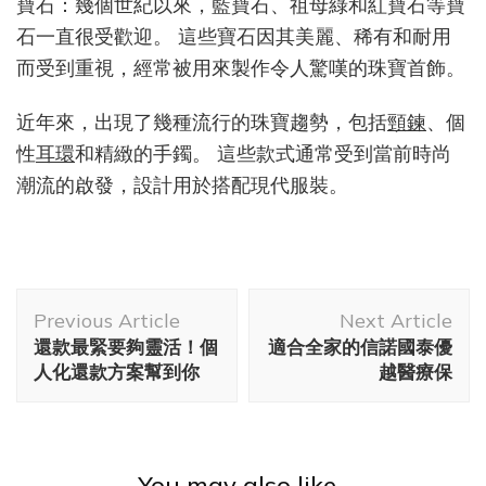
寶石：幾個世紀以來，藍寶石、祖母綠和紅寶石等寶
石一直很受歡迎。 這些寶石因其美麗、稀有和耐用
而受到重視，經常被用來製作令人驚嘆的珠寶首飾。
近年來，出現了幾種流行的珠寶趨勢，包括
頸鍊
、個
性
耳環
和精緻的手鐲。 這些款式通常受到當前時尚
潮流的啟發，設計用於搭配現代服裝。
Post
Previous Article
Next Article
Navigation
還款最緊要夠靈活！個
適合全家的信諾國泰優
人化還款方案幫到你
越醫療保
You may also like...