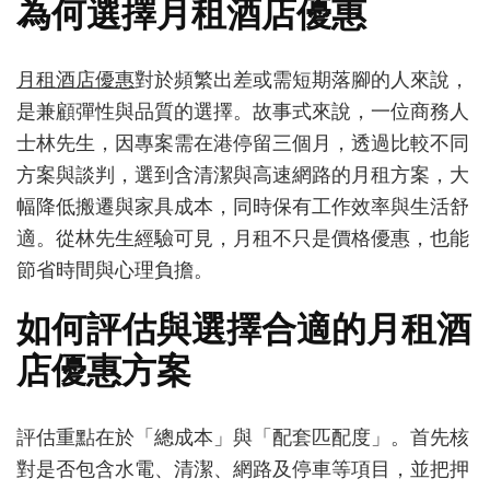
為何選擇月租酒店優惠
店
優
惠：
月租酒店優惠
對於頻繁出差或需短期落腳的人來說，
專
是兼顧彈性與品質的選擇。故事式來說，一位商務人
業
解
士林先生，因專案需在港停留三個月，透過比較不同
析
方案與談判，選到含清潔與高速網路的月租方案，大
與
幅降低搬遷與家具成本，同時保有工作效率與生活舒
實
用
適。從林先生經驗可見，月租不只是價格優惠，也能
分
節省時間與心理負擔。
享
如何評估與選擇合適的月租酒
店優惠方案
評估重點在於「總成本」與「配套匹配度」。首先核
對是否包含水電、清潔、網路及停車等項目，並把押