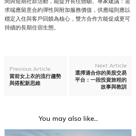
間與短期社群活動，能提升長住體驗。專家建議：需
求端應留意合約彈性與附加服務價值，供應端則應以
穩定入住與客戶回饋為核心，雙方合作方能促成更可
持續的長期住宿生態。
Post
Next Article
Navigation
Previous Article
選擇適合你的美股交易
當前女上衣的流行趨勢
平台：一段投資旅程的
與搭配新思維
故事與教訓
You may also like...