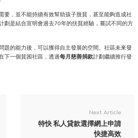
困
兒
需要，並不能持續有效幫助孩子脫貧，甚至能夠造成社
童
計劃是結合宣明會過去70年的扶貧經驗，嘗試不同的方
的
方
法
問題的能力後，可以獲得自主發展的空間。社區未來發
在下一個貧困社區，透過
每月慈善捐款
計劃繼續推行發
Next Article
特快 私人貸款選擇網上申請
快捷高效