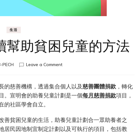
生活
續幫助貧困兒童的方法
on
B-PECH
Leave a Comment
慈
善
團
長的慈善機構，透過集合個人以及
慈善團體捐款
，轉化
體
目。宣明會的助養兒童計劃是一個
每月慈善捐款
項目，
捐
款
在的社區學會自立。
持
續
改善貧困兒童的生活，助養兒童計劃合一眾助養者之
幫
地居民因地制宜制定計劃以及可執行的項目，包括教
助
貧
。