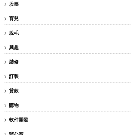
股票
育兒
脫毛
興趣
裝修
訂製
貸款
購物
軟件開發
辦公室