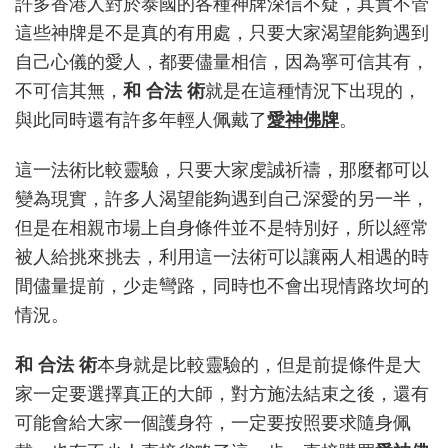
許多香港人對於泰國的各種神牌深信不疑，其實不管
術
這些神牌是不是真的有用處，只要大家渴望能夠遇到
是
否
自己心儀的愛人，都要儘量相信，因為寧可信其有，
能
不可信其無，
和 合法 術
就是在這種情況下出現的，
夠
與此同時還有許多年輕人佩戴了
愛神佛牌
。
真
正
靈
這一法術比較靈驗，只要大家虔誠祈禱，那麼都可以
驗？
變為現實，許多人渴望能夠遇到自己深愛的另一半，
但是在相親市場上自身條件並不是特別好，所以經常
被人給挑來挑去，利用這一法術可以讓兩人相遇的時
間儘量提前，少走彎路，同時也不會出現情路坎坷的
情況。
和 合法 術
本身就是比較靈驗的，但是前提條件是大
家一定要選擇真正的大師，對方施法結束之後，還有
可能會給大家一個護身符，一定要按照要求隨身佩