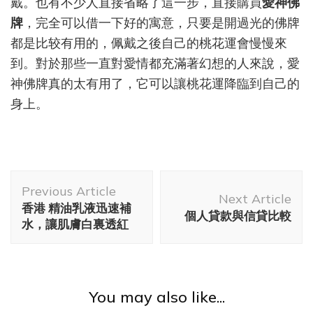
戴。也有不少人直接省略了這一步，直接購買
愛神佛
牌
，完全可以借一下好的寓意，只要是開過光的佛牌
都是比较有用的，佩戴之後自己的桃花運會慢慢來
到。對於那些一直對愛情都充滿著幻想的人來說，愛
神佛牌真的太有用了，它可以讓桃花運降臨到自己的
身上。
Post
Previous Article
Navigation
Next Article
香港 精油乳液迅速補
個人貸款與信貸比較
水，讓肌膚白裏透紅
You may also like...