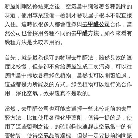
醛
新屋剛剛裝修結束之後，空氣當中彌漫著各種難聞的
公
味道，使用專業設備一檢測才發現屋子根本不能直接
司
會
入住。這時候很多人都會選擇與
去甲醛公司
合作，當
使
然公司也會採用各種不同的
去甲醛方法
，如今來看有
用
幾種方法是比較常用的。
哪
些
去
首先，就是最為保守的物理去甲醛法，雖然見效的速
甲
度比較慢，但是卻不會給房屋造成二次污染，可以往
醛
房間當中擺放各種綠色植物，當然也可以開窗通風，
方
法？
這些都是力所能及的方式。綠色植物可以進行光合作
用，淨化空氣，效果還真不是吹的。
當然，去甲醛公司也可能會選擇一些比較超前的去甲
醛方法，比如使用各種化學藥劑，值得一提的是，使
用了這些藥劑之後，的確能夠快速趕走空氣當中的有
害物質，使得空氣品質達標，但是一定要提前詢問該