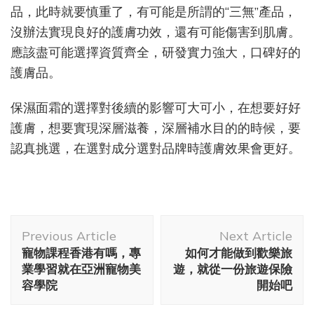
品，此時就要慎重了，有可能是所謂的“三無”產品，
沒辦法實現良好的護膚功效，還有可能傷害到肌膚。
應該盡可能選擇資質齊全，研發實力強大，口碑好的
護膚品。
保濕面霜的選擇對後續的影響可大可小，在想要好好
護膚，想要實現深層滋養，深層補水目的的時候，要
認真挑選，在選對成分選對品牌時護膚效果會更好。
Post
Previous Article
Next Article
Navigation
寵物課程香港有嗎，專
如何才能做到歡樂旅
業學習就在亞洲寵物美
遊，就從一份旅遊保險
容學院
開始吧