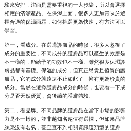
驟來安排，
潔面
是需要重視的一大步驟，所以會選擇
挑
選
相應的清潔產品。在保濕上面，很多人更加青睞於選
不
擇合適的保濕面霜，如何挑選更為快速，有方法可以
可
學習。
忽
視
這
第一，看成分。在選購護膚品的時候，很多人忽視了
幾
成分的重要性，不同成分的護膚品可以產生的效應是
大
不一樣的，能給予的功效也不一樣。雖然很多保濕護
細
節
膚品都有基礎。保濕的成分，但真正昂貴且優質的護
膚品，它的成分就遠遠不止如此了，擁有更為珍貴的
成分。當然在選擇護膚品成分的時候，也要看一下成
分是否天然優質，會後續的護膚體驗。
第二，看品牌。不同品牌的護膚品在當下市場的影響
力是不一樣的，並非越知名越值得選擇，但如果品牌
絲毫沒有名氣，甚至查不到相關資訊這類型的護膚