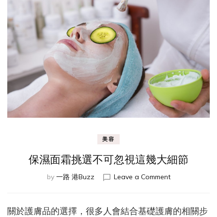
美容
保濕面霜挑選不可忽視這幾大細節
on
by
一路 港Buzz
Leave a Comment
保
濕
面
關於護膚品的選擇，很多人會結合基礎護膚的相關步
霜