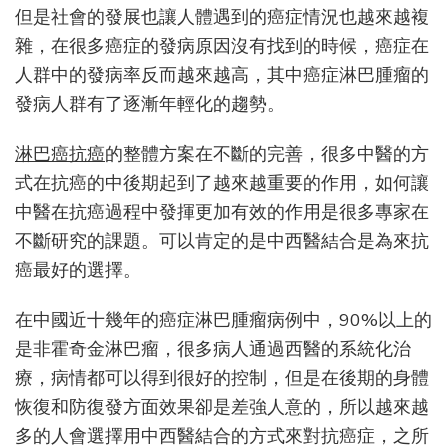
但是社會的發展也讓人體遇到的癌症情況也越來越複
巴
癌
雜，在很多癌症的發病原因沒有找到的時候，癌症在
抗
人群中的發病率反而越來越高，其中癌症淋巴腫瘤的
癌
發病人群有了逐漸年輕化的趨勢。
中
真
的
淋巴癌抗癌
的整體方案在不斷的完善，很多中醫的方
有
式在抗癌的中後期起到了越來越重要的作用，如何讓
作
中醫在抗癌過程中發揮更加有效的作用是很多專家在
用
嗎？
不斷研究的課題。可以肯定的是中西醫結合是為來抗
癌最好的選擇。
在中國近十幾年的癌症淋巴腫瘤病例中，90%以上的
是非霍奇金淋巴瘤，很多病人通過西醫的系統化治
療，病情都可以得到很好的控制，但是在後期的身體
恢復和防復發方面效果卻是差強人意的，所以越來越
多的人會選擇用中西醫結合的方式來對抗癌症，之所