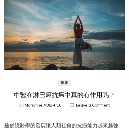
健康
中醫在淋巴癌抗癌中真的有作用嗎？
on
by
Marianne ABIB-PECH
Leave a Comment
中
醫
在
雖然說醫學的發展讓人類社會的抗癌能力越來越強，
淋