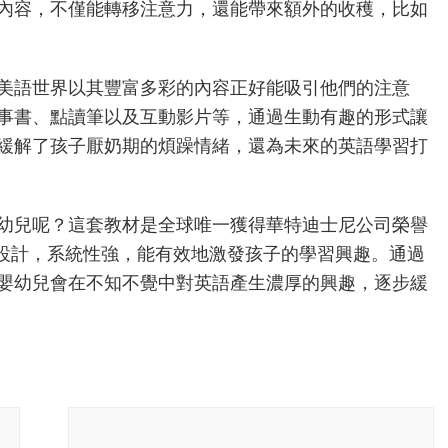
兒
內容，不僅能轉移注意力，還能帶來額外的收穫，比如
可
以
學
美語世界以其豐富多彩的內容正好能吸引他們的注意
英
文
事書、點讀筆以及互動影片等，通過生動有趣的形式讓
嗎，
緩解了孩子厭奶期的煩躁情緒，還為未來的英語學習打
如
何
做
到
幼兒呢？這套教材是全球唯一獲得華特迪士尼公司榮譽
快
友設計，系統性強，能有效地激發孩子的學習興趣。通過
樂
英
嬰幼兒會在不知不覺中對英語產生濃厚的興趣，逐步緩
語
學
習