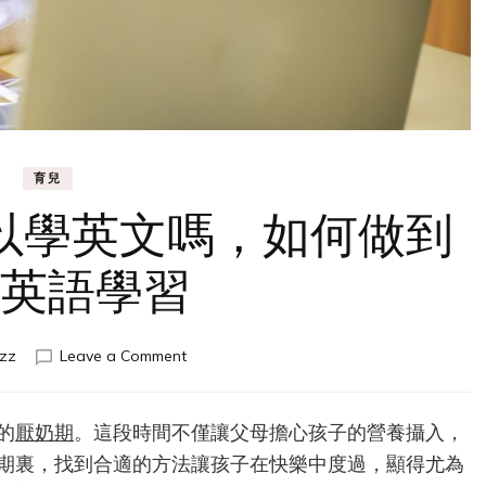
育兒
以學英文嗎，如何做到
英語學習
on
zz
Leave a Comment
厭
奶
期
的
厭奶期
。這段時間不僅讓父母擔心孩子的營養攝入，
嬰
期裏，找到合適的方法讓孩子在快樂中度過，顯得尤為
幼