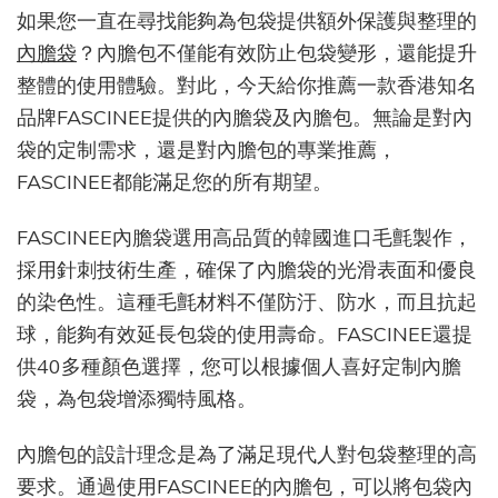
袋
如果您一直在尋找能夠為包袋提供額外保護與整理的
有
內膽袋
？內膽包不僅能有效防止包袋變形，還能提升
什
麼
整體的使用體驗。對此，今天給你推薦一款香港知名
推
品牌FASCINEE提供的內膽袋及內膽包。無論是對內
薦，
袋的定制需求，還是對內膽包的專業推薦，
如
何
FASCINEE都能滿足您的所有期望。
提
升
FASCINEE內膽袋選用高品質的韓國進口毛氈製作，
包
採用針刺技術生產，確保了內膽袋的光滑表面和優良
袋
檔
的染色性。這種毛氈材料不僅防汙、防水，而且抗起
次
球，能夠有效延長包袋的使用壽命。FASCINEE還提
供40多種顏色選擇，您可以根據個人喜好定制內膽
袋，為包袋增添獨特風格。
內膽包的設計理念是為了滿足現代人對包袋整理的高
要求。通過使用FASCINEE的內膽包，可以將包袋內