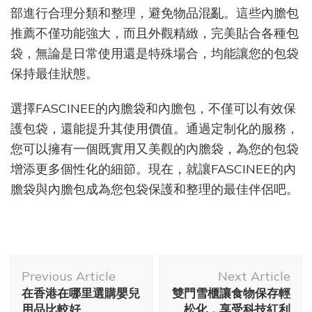
部進行合理分類和整理，避免物品混亂。這些內膽包
推薦不僅功能強大，而且外觀精緻，完美貼合各種包
袋，無論是日常使用還是特殊場合，均能讓您的包袋
保持最佳狀態。
選擇FASCINEE的內膽袋和內膽包，不僅可以有效保
護包袋，還能提升其使用價值。通過定制化的服務，
您可以擁有一個既實用又美觀的內膽袋，為您的包袋
增添更多個性化的細節。現在，就讓FASCINEE的內
膽袋與內膽包成為您包袋保護和整理的最佳伴侶吧。
Post
Previous Article
Next Article
Navigation
在香港在哪里選購嬰兒
雙門雪櫃讓食物保存輕
用品比較好
松化，享受科技紅利