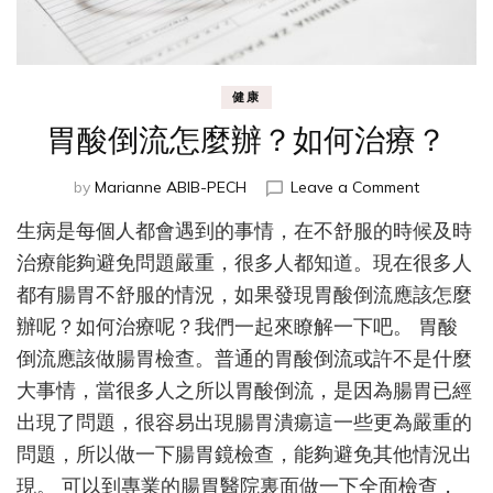
健康
胃酸倒流怎麼辦？如何治療？
on
by
Marianne ABIB-PECH
Leave a Comment
胃
生病是每個人都會遇到的事情，在不舒服的時候及時
酸
倒
治療能夠避免問題嚴重，很多人都知道。現在很多人
流
都有腸胃不舒服的情況，如果發現胃酸倒流應該怎麼
怎
辦呢？如何治療呢？我們一起來瞭解一下吧。 胃酸
麼
辦？
倒流應該做腸胃檢查。普通的胃酸倒流或許不是什麼
如
大事情，當很多人之所以胃酸倒流，是因為腸胃已經
何
治
出現了問題，很容易出現腸胃潰瘍這一些更為嚴重的
療？
問題，所以做一下腸胃鏡檢查，能夠避免其他情況出
現。 可以到專業的腸胃醫院裏面做一下全面檢查，