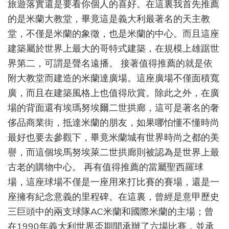
旅遊落實還是要看你個人的喜好。在這裏我首先推薦
的是米蘭大教堂，畢竟這是義大利最著名的天主教
堂，不僅是米蘭的象徵，也是米蘭的中心。而且這座
建築屬於世界上最大的哥特式建築，在規模上雄踞世
界第二，可謂是聲名遠播。 接著值得推薦的就是依
附大教堂而建造的米蘭達廣場。這座廣場不僅面積寬
廣，而且在建築風格上也值得欣賞。除此之外，在廣
場的背面還有埃瑪努埃爾二世拱廊，這可是著名的奢
侈品商業街，抵達米蘭的朋友，如果哪怕懂不懂時尚
最好也要去參觀下，畢竟米蘭城有世界時尚之都的美
譽，而這個埃馬努埃萊二世拱廊則被認為是世界上最
古老的購物中心。 再有值得推薦的當屬聖西羅球
場，這座球場不僅是一座用來打比賽的賽場，還是一
座擁有紀念意義的里程碑。在這裏，曾經是意甲歷史
三巨頭中的兩支球隊AC米蘭和國際米蘭的主場；曾
在1990年義大利世界盃期間承辦了六場比賽，並承