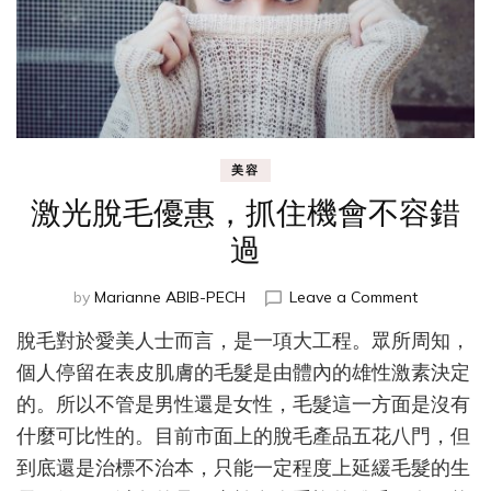
美容
激光脫毛優惠，抓住機會不容錯
過
on
by
Marianne ABIB-PECH
Leave a Comment
激
脫毛對於愛美人士而言，是一項大工程。眾所周知，
光
脫
個人停留在表皮肌膚的毛髮是由體內的雄性激素決定
毛
的。所以不管是男性還是女性，毛髮這一方面是沒有
優
什麼可比性的。目前市面上的脫毛產品五花八門，但
惠，
抓
到底還是治標不治本，只能一定程度上延緩毛髮的生
住