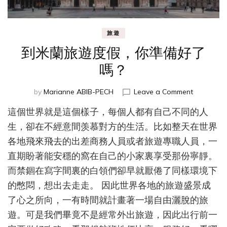
旅遊
到米蘭旅遊度假，你準備好了
嗎？
on
by
Marianne ABIB-PECH
Leave a Comment
到
這個世界就是這個樣子，每個人都有自己不同的人
米
蘭
生，卻在不經意間羡慕對方的生活。比如整天在世界
旅
各地飛來飛去的出差商務人員或者旅遊專職人員，一
遊
直期盼著能安穩的窩在自己的小家裏享受那份寧靜。
度
假，
而禁錮在寫字間裏的白領們卻早就厭倦了同樣環境下
你
的憋悶，想出去走走。 因此世界各地的旅遊盛景成
準
備
了心之所向，一有時間就計畫著一場自由灑脫的旅
好
遊。可是我們畢竟不是經常外出旅遊，因此出行前一
了