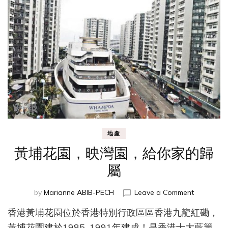
地產
黃埔花園，映灣園，給你家的歸
屬
on
by
Marianne ABIB-PECH
Leave a Comment
黃
香港黃埔花園位於香港特別行政區區香港九龍紅磡，
埔
花
黃埔花園建於1985–1991年建成！是香港十大藍籌