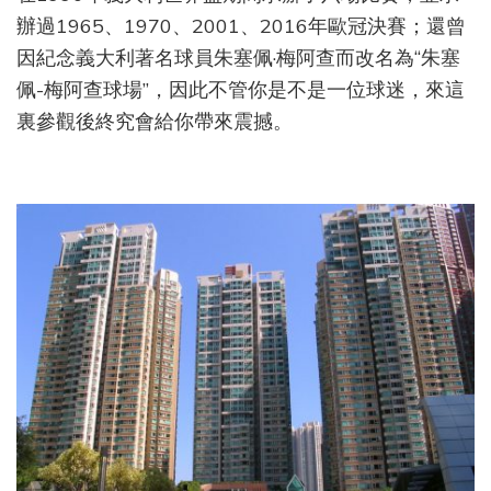
辦過1965、1970、2001、2016年歐冠決賽；還曾
因紀念義大利著名球員朱塞佩·梅阿查而改名為“朱塞
佩-梅阿查球場”，因此不管你是不是一位球迷，來這
裏參觀後終究會給你帶來震撼。