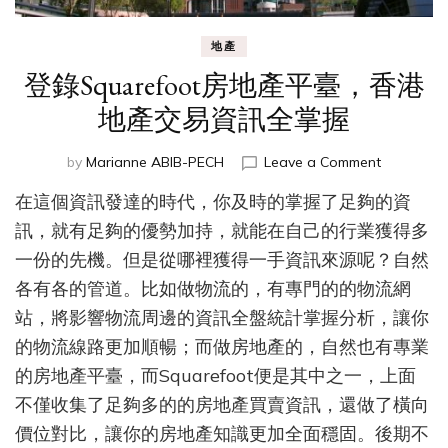
地產
登錄Squarefoot房地產平臺，香港
地產交易資訊全掌握
on
by
Marianne ABIB-PECH
Leave a Comment
登
在這個資訊發達的時代，你及時的掌握了足夠的資
錄
Squarefo
訊，就有足夠的優勢加持，就能在自己的行業獲得多
房
一份的先機。但是從哪裡獲得一手資訊來源呢？自然
地
各有各的管道。比如做物流的，有專門的的物流網
產
平
站，將影響物流周邊的資訊全盤統計掌握分析，讓你
臺，
的物流線路更加順暢；而做房地產的，自然也有專業
香
港
的房地產平臺，而Squarefoot便是其中之一，上面
地
不僅收集了足夠多的的房地產買賣資訊，還做了橫向
產
價位對比，讓你的房地產知識更加全面穩固。後期不
交