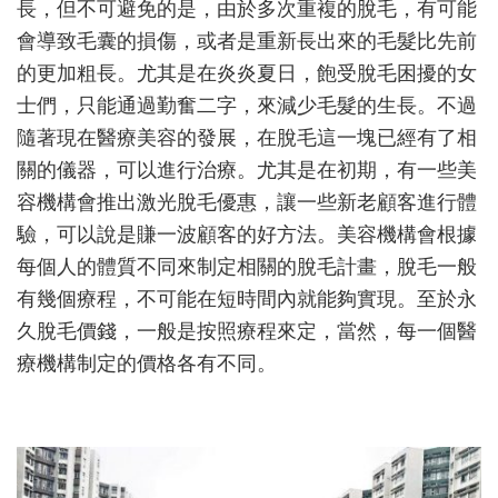
長，但不可避免的是，由於多次重複的脫毛，有可能
機
會
會導致毛囊的損傷，或者是重新長出來的毛髮比先前
不
的更加粗長。尤其是在炎炎夏日，飽受脫毛困擾的女
容
士們，只能通過勤奮二字，來減少毛髮的生長。不過
錯
過
隨著現在醫療美容的發展，在脫毛這一塊已經有了相
關的儀器，可以進行治療。尤其是在初期，有一些美
容機構會推出激光脫毛優惠，讓一些新老顧客進行體
驗，可以說是賺一波顧客的好方法。美容機構會根據
每個人的體質不同來制定相關的脫毛計畫，脫毛一般
有幾個療程，不可能在短時間內就能夠實現。至於永
久脫毛價錢，一般是按照療程來定，當然，每一個醫
療機構制定的價格各有不同。