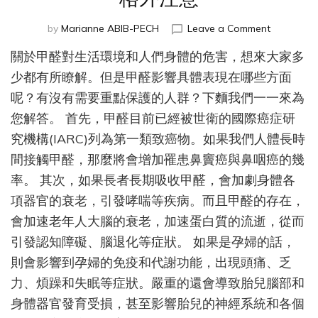
on
by
Marianne ABIB-PECH
Leave a Comment
甲
關於甲醛對生活環境和人們身體的危害，想來大家多
醛
影
少都有所瞭解。但是甲醛影響具體表現在哪些方面
響
呢？有沒有需要重點保護的人群？下麵我們一一來為
範
您解答。 首先，甲醛目前已經被世衛的國際癌症研
圍
廣，
究機構(IARC)列為第一類致癌物。如果我們人體長時
以
間接觸甲醛，那麼將會增加罹患鼻竇癌與鼻咽癌的幾
下
人
率。 其次，如果長者長期吸收甲醛，會加劇身體各
群
項器官的衰老，引發哮喘等疾病。而且甲醛的存在，
需
會加速老年人大腦的衰老，加速蛋白質的流逝，從而
要
格
引發認知障礙、腦退化等症狀。 如果是孕婦的話，
外
則會影響到孕婦的免疫和代謝功能，出現頭痛、乏
注
力、煩躁和失眠等症狀。嚴重的還會導致胎兒腦部和
意
身體器官發育受損，甚至影響胎兒的神經系統和各個