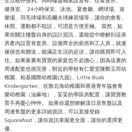
生活格外便利。同時樓盤物業設置有、住客會所、
健身室、 24小時保安、泳池,、宴會廳、網球場、遊
樂場、羽毛球場和高爾夫球練習場等，讓你的會客、
休閒、運動都不耽誤，可謂是方便至極。 當然，如
果你關注樓盤自身的設計資訊，還能從中瞭解到這座
房產內設置有套房、設備齊全的廚房和工人房，就連
傢俱也有贈送，能滿足生活的必須，讓你購買即可入
住。如果家裏有寶寶的家庭也不必擔心，因為這裏的
周邊配套也很完善，附近的學校有仁愛堂陳鄭玉而幼
稚園、柏基國際幼稚園(九龍)、Little Buds
Kindergarten、佐敦北海幼稚園和香港青年協會青
樂幼稚園（油麻地），妥妥的學區房配置，讓寶寶教
育不再憂心忡忡。 如果你還想瞭解漾日居售盤以及
周邊售盤的更多詳細資訊，可以直接登錄
Squarefoot，讓你資訊掌握更全面，讓你的選擇更
優。