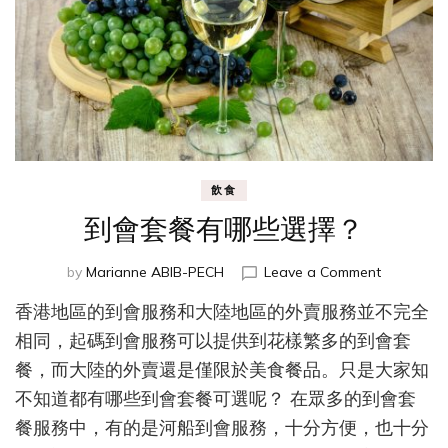
飲食
到會套餐有哪些選擇？
on
by
Marianne ABIB-PECH
Leave a Comment
到
香港地區的到會服務和大陸地區的外賣服務並不完全
會
套
相同，起碼到會服務可以提供到花樣繁多的到會套
餐
餐，而大陸的外賣還是僅限於美食餐品。只是大家知
有
不知道都有哪些到會套餐可選呢？ 在眾多的到會套
哪
些
餐服務中，有的是河船到會服務，十分方便，也十分
選