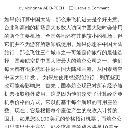
on
by
Marianne ABIB-PECH
Leave a Comment
为
如果你打算中国大陆，那么乘飞机进去是个好主意。
何
选
台北和高雄的机场是大多数人访问中国大陆时会使用
择
的两个主要机场。全国各地还有其他较小的机场，但
国
它们并不为游客所熟知或使用。如果你想在中国大陆
泰
航
旅行，那么飞往三个城市之一可能是你旅行的最佳选
空
择。国泰航空是中国大陆最大的航空公司之一。他们
经
济
每天都有很多航班往返中国大陆和香港。从国泰航空
舱
中国大陆出发 。 如果您使用经济舱旅行，则某些更
航
改可能会影响您。首先，国泰航空现已对所有经济舱
班
机票收取额外费用。这是因为他们改变了计算经济舱
机票价格的方式。它以前基于每个航班的可用座位
数。现在，它是根据每个座位产生的总收入计算的。
因此，如果您以100美元的价格预订机票，而航空公
司只售出十个座位，那么该机票的成本将是10美元。