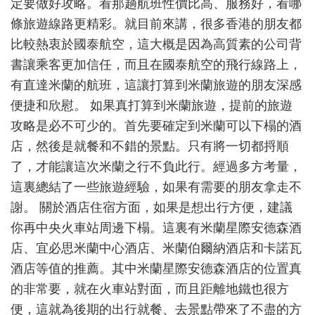
定要做好攻略。看那趟航班性價比高、服務好，看哪
嗎？
條旅遊線路更精彩。就目前來講，很多香港的朋友都
比較熱衷於國泰航空，這大概是因為高質素的公司背
書讓乘客更加信任，而且在國泰航空的飛行線路上，
有直達米蘭的航班，這讓打算到米蘭旅遊的朋友深感
便捷和欣慰。 如果真打算到米蘭旅遊，提前的旅遊
攻略是必不可少的。首先要確定到米蘭可以下榻的酒
店，然後是就餐和不錯的景點。只有將一切都捋順
了，才能讓這次米蘭之行不負此行。經過多方考量，
這裏總結了一些旅遊經驗，如果有需要的朋友拿走不
謝。 關於酒店住宿方面，如果是想出行方便，建議
你再中央火車站周邊下榻。這裏有米蘭星際安德森酒
店、宜必思米蘭中心酒店、米蘭伯爾納酒店和卡諾瓦
酒店等值的推薦。其中米蘭星際安德森酒店的位置真
的非常要，就在火車站對面，而且距離地鐵也很方
便，這就為後期的出行就餐、去景點帶來了不盡的方