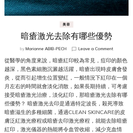
美容
暗瘡激光去除有哪些優勢
on
by
Marianne ABIB-PECH
Leave a Comment
暗
從醫學的角度來說，暗瘡紅印較為常見，痘印的顏色
瘡
激
越深，黑色素細胞沉澱越活躍，暗瘡出現時皮膚會發
光
炎，從而引起增生位置變紅，一般情況下紅印在一個
去
月左右的時間就會淡化消散，如果長期持續，可考慮
除
有
接受暗瘡激光治療，淡化紅印，那暗瘡激光去除有哪
哪
些優勢？ 暗瘡激光去印是通過特定波長，殺死導致
些
優
暗瘡滋生的多種細菌，通過CLEAN SKINCARE的皮
勢
膚泛紅激光療程或暗瘡去印激光療程，就能去除暗瘡
紅印，激光儀器的熱能將令血管收縮，減少充血情