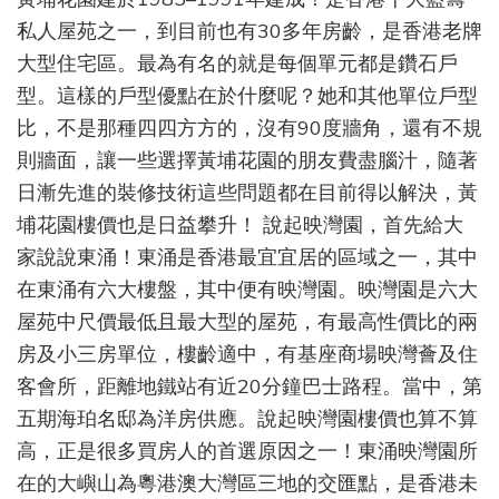
園，
私人屋苑之一，到目前也有30多年房齡，是香港老牌
映
大型住宅區。最為有名的就是每個單元都是鑽石戶
灣
園，
型。這樣的戶型優點在於什麼呢？她和其他單位戶型
給
比，不是那種四四方方的，沒有90度牆角，還有不規
你
家
則牆面，讓一些選擇黃埔花園的朋友費盡腦汁，隨著
的
日漸先進的裝修技術這些問題都在目前得以解決，黃
歸
埔花園樓價也是日益攀升！ 說起映灣園，首先給大
屬
家說說東涌！東涌是香港最宜宜居的區域之一，其中
在東涌有六大樓盤，其中便有映灣園。映灣園是六大
屋苑中尺價最低且最大型的屋苑，有最高性價比的兩
房及小三房單位，樓齡適中，有基座商場映灣薈及住
客會所，距離地鐵站有近20分鐘巴士路程。當中，第
五期海珀名邸為洋房供應。說起映灣園樓價也算不算
高，正是很多買房人的首選原因之一！東涌映灣園所
在的大嶼山為粵港澳大灣區三地的交匯點，是香港未