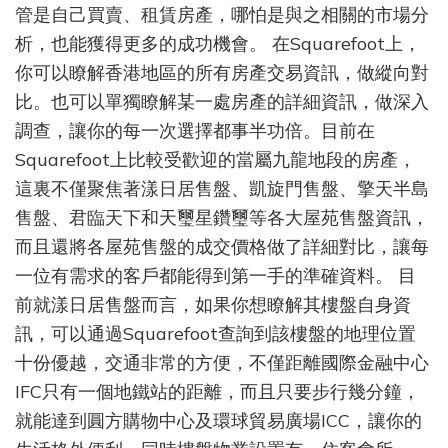
易
管是自己買賣、租賃房產，哪怕是與之相關的市場分
資
析，也能獲得更多的成功機會。 在Squarefoot上，
訊
你可以瞭解香港地區的所有房產交易資訊，做縱向對
全
掌
比。也可以單獨瞭解某一處房產的詳細資訊，做深入
握
調查，讓你的每一次選擇都事半功倍。目前在
Squarefoot上比較受歡迎的當屬九龍地段的房產，
這裏不僅聚焦著漾日居售盤、凱旋門售盤、擎天半島
售盤、君臨天下和天璽星鑽璽等各大屋苑售盤資訊，
而且還將各屋苑售盤的成交價格做了詳細對比，讓每
一位有需求的客戶都能得到第一手的準確資料。 目
前就漾日居售盤而言，如果你想瞭解其樓盤自身資
訊，可以通過Squarefoot查詢到該樓盤的地理位置
十份優越，交通非常的方便，不僅距離國際金融中心
IFC只有一個地鐵站的距離，而且只要步行幾分鐘，
就能達到圓方購物中心及環球貿易廣場ICC，讓你的