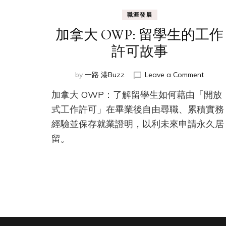
職涯發展
加拿大 OWP: 留學生的工作
許可故事
on
by
一路 港Buzz
Leave a Comment
加
加拿大 OWP：了解留學生如何藉由「開放
拿
大
式工作許可」在畢業後自由尋職、累積實務
OWP:
經驗並保存就業證明，以利未來申請永久居
留
留。
學
生
的
工
作
許
可
故
事