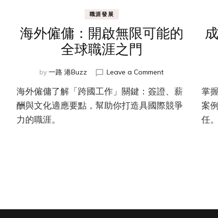
職涯發展
海外僱傭：開啟無限可能的
全球職涯之門
on
by
一路 港Buzz
Leave a Comment
海
海外僱傭了解「跨國工作」關鍵：簽證、薪
掌
外
僱
酬與文化適應要點，幫助你打造具國際競爭
案
傭：
力的職涯。
任
開
啟
無
限
可
能
的
全
球
職