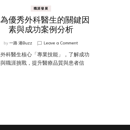
職涯發展
成為優秀外科醫生的關鍵因
素與成功案例分析
on
by
一路 港Buzz
Leave a Comment
成
握外科醫生核心「專業技能」，了解成功
為
優
例與職涯挑戰，提升醫療品質與患者信
秀
。
外
科
醫
生
的
關
鍵
因
素
與