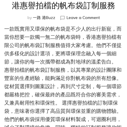
港惠譽拍檔的帆布袋訂制服務
on
by
一路 港Buzz
Leave a Comment
個
一款既實用又環保的帆布袋是不少人的出行新寵，而
性
定
當你想要一款獨一無二的帆布袋時，香港惠譽拍檔有
制，
限公司的帆布袋訂制服務值得大家考慮。他們不僅提
綠
供多樣化的設計選項，更將環保理念融入每一個細
色
出
節，讓你的每一次攜帶都成為對地球的溫柔告白。
行，
惠譽拍檔的帆布袋訂制服務，以其專業的設計團隊和
就
選
豐富的生產經驗，能夠滿足你對帆布袋的所有想像。
用
從材質選擇到圖案設計，再到尺寸定制，每一個環節
香
都嚴格把控，確保最終的產品既符合你的審美需求，
港
惠
又兼具耐用性和環保性。 選擇惠譽拍檔的訂制環保
譽
袋，意味著你選擇了高品質與環保並重的購物體驗。
拍
他們的帆布袋採用優質環保材料製成，可迴圈利用，
檔
的