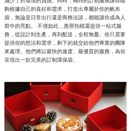
減少了對環境的負擔。同時，獨特的訂制服務讓你能
帆
夠根據自己的喜好和需求，打造出專屬於你的帆布
布
袋
袋，無論是日常出行還是商務洽談，都能讓你成為人
訂
群中的亮點。 不僅如此，惠譽拍檔還提供一站式服
制
務，從設計到生產，再到配送，全程無憂。你只需要
服
務
提供你的想法和需求，剩下的就交給他們專業的團隊
來處理。他們將以最快的速度、最優質的服務，為你
呈現出一款完美的訂制環保袋。