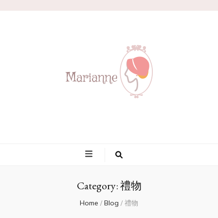
Marianne
Category:
禮物
Home
/
Blog
/
禮物