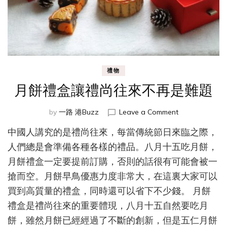
禮物
月餅禮盒讓禮尚往來不再是難題
on
by
一路 港Buzz
Leave a Comment
月
中國人講究的是禮尚往來，每當傳統節日來臨之際，
餅
禮
人們總是會準備各種各樣的禮品。八月十五吃月餅，
盒
月餅禮盒一定要提前訂購，否則的話很有可能會被一
讓
搶而空。月餅早鳥優惠力度非常大，在這裏大家可以
禮
尚
買到高質量的禮盒，同時還可以省下不少錢。 月餅
往
禮盒是禮尚往來的重要體現，八月十五自然要吃月
來
不
餅，雖然月餅已經經過了不斷的創新，但是五仁月餅