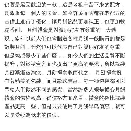
再
仍舊是最受歡迎的一款，這是老祖宗留下來的配方，
是
刺激著每一個人的味蕾。如今許多品牌都在老配方的
難
題
基礎上進行了優化，讓月餅餡兒更加純正，也更加軟
糯香甜。 月餅禮盒是對親朋好友有尊重的一大體
現，多年以前人們也會贈送各種月餅一般購買的都是
散裝月餅，雖然也可以代表自己對親朋好友的尊重，
但是總感覺少了些什麼，。如今人們的生活品質不斷
提升，對於禮盒方面也提出了更高的要求，所以散裝
月餅漸漸被淘汰，月餅禮盒取而代之。 月餅禮盒擁
有著精美的包裝，而且款式豐富。每一種包裝都可以
帶給人們截然不同的感覺。當然許多人總是擔心月餅
禮盒的價格較高，從價格方面來看，禮盒的確比散裝
產品更高一些，但是只要使用了月餅早鳥優惠，就可
以享受較為低廉的價位。