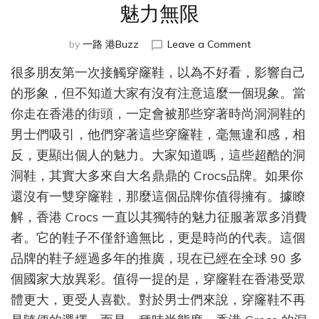
魅力無限
on
by
一路 港Buzz
Leave a Comment
洞
很多朋友第一次接觸穿窿鞋，以為不好看，影響自己
洞
鞋
的形象，但不知道大家有沒有注意這麼一個現象。當
男
你走在香港的街頭，一定會被那些穿著時尚洞洞鞋的
的
男士們吸引，他們穿著這些穿窿鞋，毫無違和感，相
時
尚
反，更顯出個人的魅力。大家知道嗎，這些超酷的洞
之
洞鞋，其實大多來自大名鼎鼎的 Crocs品牌。如果你
選，
香
還沒有一雙穿窿鞋，那麼這個品牌你值得擁有。據瞭
港
解，香港 Crocs 一直以其獨特的魅力征服著眾多消費
Crocs
者。它的鞋子不僅舒適無比，更是時尚的代表。這個
魅
力
品牌的鞋子經過多年的推廣，現在已經在全球 90 多
無
個國家大放異彩。值得一提的是，穿窿鞋在香港受眾
限
體更大，更受人喜歡。對於男士們來說，穿窿鞋不再