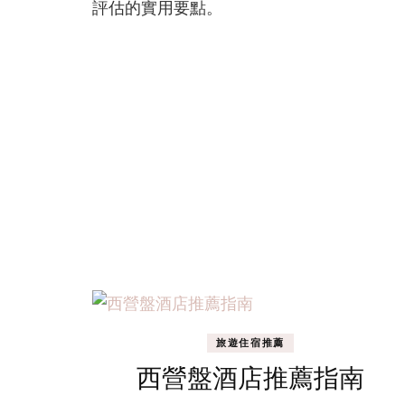
評估的實用要點。
專
業
教
學
報
告
旅遊住宿推薦
西營盤酒店推薦指南