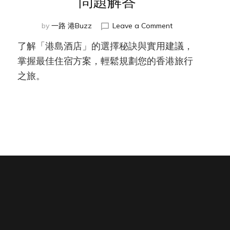
問題解答
on
by
一路 港Buzz
Leave a Comment
港
了解「港島酒店」的選擇秘訣與實用建議，
島
酒
掌握最佳住宿方案，輕鬆規劃您的香港旅行
店
之旅。
的
全
面
指
南：
常
見
問
題
解
答