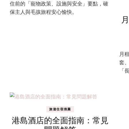
寵
住前的「寵物政策、設施與安全」要點，確
物
保主人與毛孩旅程安心愉快。
友
善
酒
店
的
選
擇
月
與
套
注
意
「
事
項
旅遊住宿推薦
港島酒店的全面指南：常見