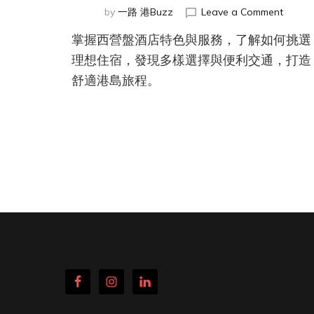
on
by
一路 港Buzz
Leave a Comment
西
掌握西營盤酒店特色與服務，了解如何挑選
營
盤
理想住宿，發現多樣選擇與便利交通，打造
酒
舒適港島旅程。
店
推
薦
指
南