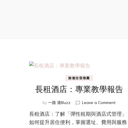
旅遊住宿推薦
長租酒店：專業教學報告
on
by
一路 港Buzz
Leave a Comment
長
長租酒店：了解「彈性租期與酒店式管理」
租
酒
如何提升居住便利，掌握選址、費用與服務
店：