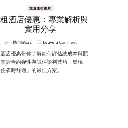
旅遊住宿推薦
月租酒店優惠：專業解析與
實用分享
on
by
一路 港Buzz
Leave a Comment
月
租酒店優惠帶你了解如何評估總成本與配
租
酒
、掌握合約彈性與試住談判技巧，發現
店
長住省時舒適」的最佳方案。
優
惠：
專
業
解
析
與
實
用
分